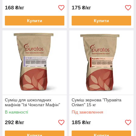
168
175
₴/кг
₴/кг
Купити
Купити
Суміш для шоколадних
Суміш зернова "Пуравіта
мафінів "Ізі Чоколат Мафін"
Олімп" 15 кг
В наявності
Під замовлення
292
185
₴/кг
₴/кг
Купити
Купити