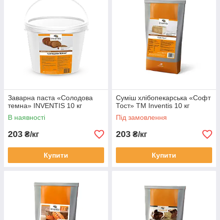
Заварна паста «Солодова
Суміш хлібопекарська «Софт
темна» INVENTIS 10 кг
Тост» TM Inventis 10 кг
В наявності
Під замовлення
203
203
₴/кг
₴/кг
Купити
Купити