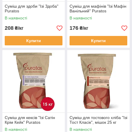
Суміш для здоби "Ізі Здоба"
Суміш для мафінів "Ізі Мафін
Puratos
Ванільний" Puratos
В наявності
В наявності
208
176
₴/кг
₴/кг
Купити
Купити
Суміш для кексів "Ізі Сатін
Суміш для тостового хліба "Ізі
Крім Кейк" Puratos
Тост Класік", мішок 25 кг
В наявності
В наявності