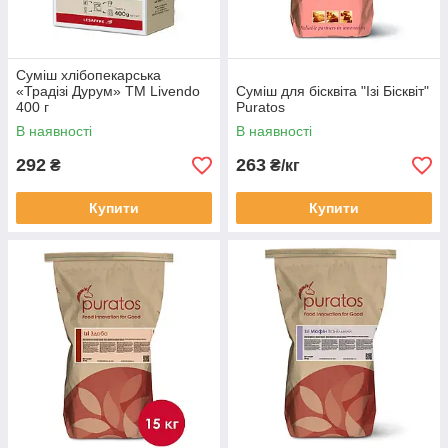
Суміш хлібопекарська
«Традізі Дурум» TM Livendo
Суміш для бісквіта "Ізі Бісквіт"
400 г
Puratos
В наявності
В наявності
292
263
₴
₴/кг
Купити
Купити