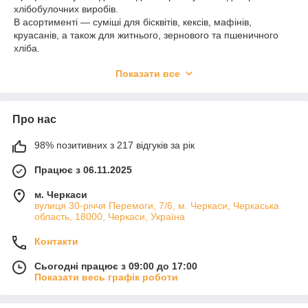
хлібобулочних виробів.
В асортименті — суміші для бісквітів, кексів, мафінів,
круасанів, а також для житнього, зернового та пшеничного
хліба.
Суміші спрощують виробничий процес і гарантують стабільну
Показати все
якість, однорідність тіста й приємний аромат випічки.
Ідеально підходять для пекарень, кав’ярень і домашніх
кондитерів.
Про нас
98% позитивних з 217 відгуків за рік
Працює з 06.11.2025
м. Черкаси
вулиця 30-річчя Перемоги, 7/6, м. Черкаси, Черкаська
область, 18000, Черкаси, Україна
Контакти
Сьогодні працює з 09:00 до 17:00
Показати весь графік роботи