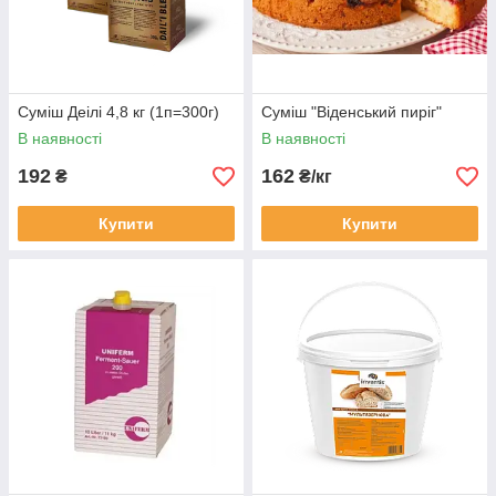
Суміш Деілі 4,8 кг (1п=300г)
Суміш "Віденський пиріг"
В наявності
В наявності
192
162
₴
₴/кг
Купити
Купити