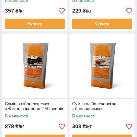
В наявності
В наявності
357
229
₴/кг
₴/кг
Купити
Купити
Суміш хлібопекарська
Суміш хлібопекарська
«Житня заварна» TM Inventis
«Древлянська»
В наявності
В наявності
278
308
₴/кг
₴/кг