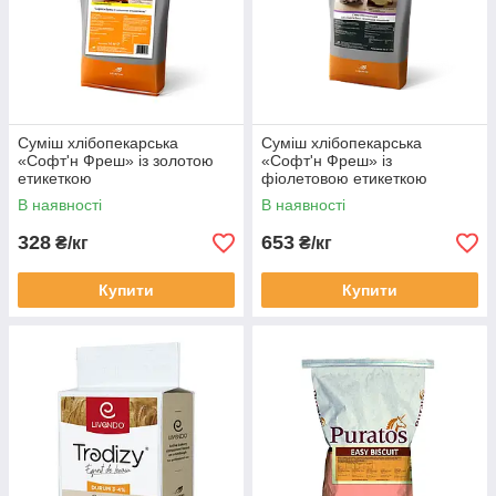
Суміш хлібопекарська
Суміш хлібопекарська
«Софт'н Фреш» із золотою
«Софт'н Фреш» із
етикеткою
фіолетовою етикеткою
В наявності
В наявності
328
653
₴/кг
₴/кг
Купити
Купити