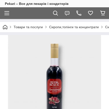
Pekari – Все для пекарів і кондитерів
Товари та послуги
Сиропи,топінги та концентрати
Си