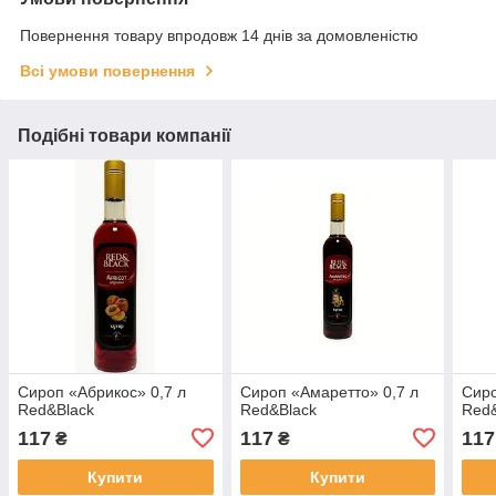
Повернення товару впродовж 14 днів за домовленістю
Всі умови повернення
Подібні товари компанії
Сироп «Абрикос» 0,7 л
Сироп «Амаретто» 0,7 л
Сиро
Red&Black
Red&Black
Red&
117
117
117
₴
₴
Купити
Купити