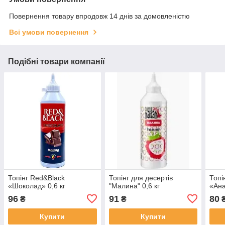
Повернення товару впродовж 14 днів за домовленістю
Всі умови повернення
Подібні товари компанії
Топінг Red&Black
Топінг для десертів
Топі
«Шоколад» 0,6 кг
"Малина" 0,6 кг
«Ана
96
91
80
₴
₴
Купити
Купити