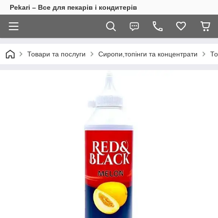
Pekari – Все для пекарів і кондитерів
Товари та послуги
Сиропи,топінги та концентрати
То