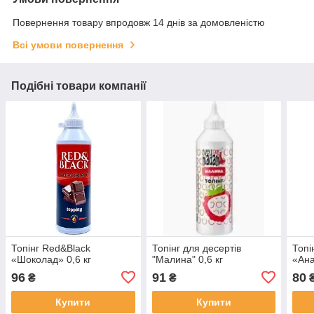
Повернення товару впродовж 14 днів за домовленістю
Всі умови повернення
Подібні товари компанії
Топінг Red&Black
Топінг для десертів
Топі
«Шоколад» 0,6 кг
"Малина" 0,6 кг
«Ана
96
91
80
₴
₴
Купити
Купити