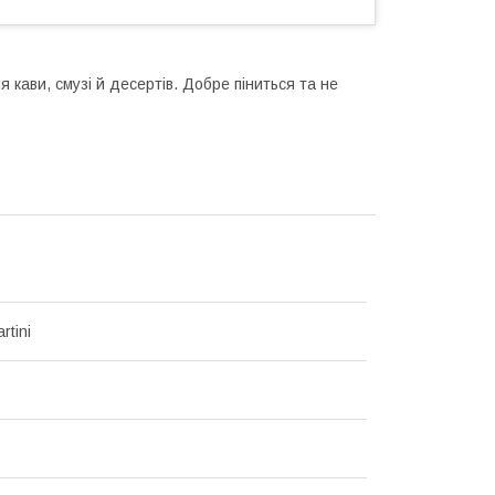
 кави, смузі й десертів. Добре піниться та не
rtini