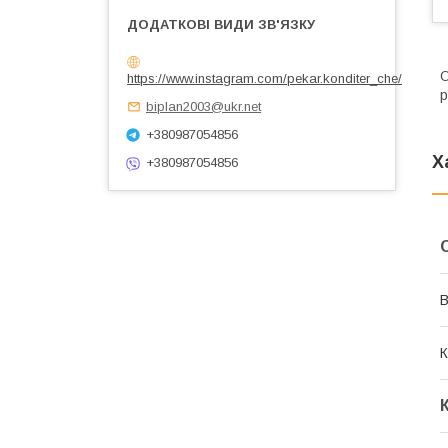
O
https://www.instagram.com/pekar.konditer_che/
р
biplan2003@ukr.net
+380987054856
Х
+380987054856
В
К