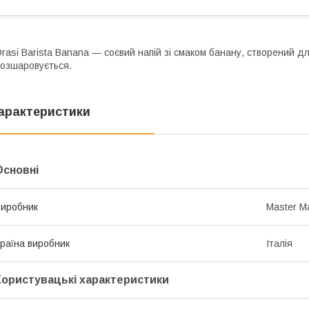
rasi Barista Banana — соєвий напій зі смаком банану, створений для
озшаровується.
арактеристики
Основні
иробник
Master Ma
раїна виробник
Італія
Користувацькі характеристики