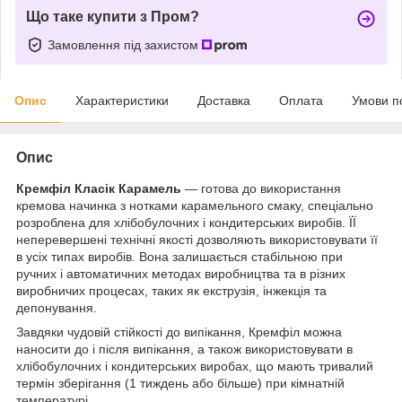
Що таке купити з Пром?
Замовлення під захистом
Опис
Характеристики
Доставка
Оплата
Умови п
Опис
Кремфіл Класік Карамель
— готова до використання
кремова начинка з нотками карамельного смаку, спеціально
розроблена для хлібобулочних і кондитерських виробів. ЇЇ
неперевершені технічні якості дозволяють використовувати її
в усіх типах виробів. Вона залишається стабільною при
ручних і автоматичних методах виробництва та в різних
виробничих процесах, таких як екструзія, інжекція та
депонування.
Завдяки чудовій стійкості до випікання, Кремфіл можна
наносити до і після випікання, а також використовувати в
хлібобулочних і кондитерських виробах, що мають тривалий
термін зберігання (1 тиждень або більше) при кімнатній
температурі.