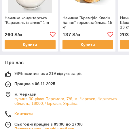
Начинка кондитерська
Начинка "Кремфіл Класік
Начи
"Карамель із сіллю" 1 кг
Банан" термостабільна 15
Шоко
кг
13 к
260
137
203
₴/кг
₴/кг
Купити
Купити
Про нас
98% позитивних з 219 відгуків за рік
Працює з 06.11.2025
м. Черкаси
вулиця 30-річчя Перемоги, 7/6, м. Черкаси, Черкаська
область, 18000, Черкаси, Україна
Контакти
Сьогодні працює з 09:00 до 17:00
Показати весь графік роботи