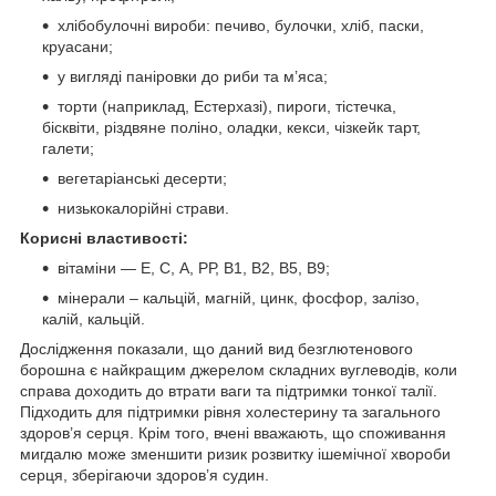
хлібобулочні вироби: печиво, булочки, хліб, паски,
круасани;
у вигляді паніровки до риби та м’яса;
торти (наприклад, Естерхазі), пироги, тістечка,
бісквіти, різдвяне поліно, оладки, кекси, чізкейк тарт,
галети;
вегетаріанські десерти;
низькокалорійні страви.
Корисні властивості:
вітаміни — Е, С, А, РР, В1, В2, В5, В9;
мінерали – кальцій, магній, цинк, фосфор, залізо,
калій, кальцій.
Дослідження показали, що даний вид безглютенового
борошна є найкращим джерелом складних вуглеводів, коли
справа доходить до втрати ваги та підтримки тонкої талії.
Підходить для підтримки рівня холестерину та загального
здоров’я серця. Крім того, вчені вважають, що споживання
мигдалю може зменшити ризик розвитку ішемічної хвороби
серця, зберігаючи здоров’я судин.