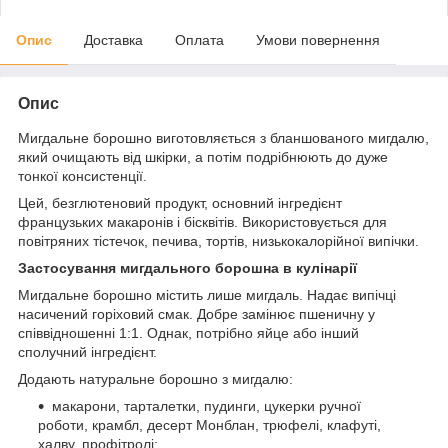
Опис
Доставка
Оплата
Умови повернення
Опис
Мигдальне борошно виготовляється з бланшованого мигдалю,
який очищають від шкірки, а потім подрібнюють до дуже
тонкої консистенції.
Цей, безглютеновий продукт, основний інгредієнт
французьких макаронів і бісквітів. Використовується для
повітряних тістечок, печива, тортів, низькокалорійної випічки.
Застосування мигдального борошна в кулінарії
Мигдальне борошно містить лише мигдаль. Надає випічці
насичений горіховий смак. Добре замінює пшеничну у
співвідношенні 1:1. Однак, потрібно яйце або інший
сполучний інгредієнт.
Додають натуральне борошно з мигдалю:
макарони, тарталетки, пудинги, цукерки ручної
роботи, крамбл, десерт Монблан, трюфелі, клафуті,
халву, профітролі;