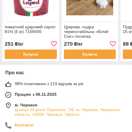
Інвертний цукровий сироп
Цукрова -пудра
Пудр
81% (5 кг) 7158405
термостабільна «Білий
15 к
Сніг» посипка
251
270
88
₴/кг
₴/кг
₴
Купити
Купити
Про нас
98% позитивних з 219 відгуків за рік
Працює з 06.11.2025
м. Черкаси
вулиця 30-річчя Перемоги, 7/6, м. Черкаси, Черкаська
область, 18000, Черкаси, Україна
Контакти