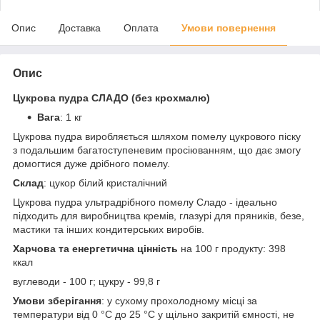
Опис
Доставка
Оплата
Умови повернення
Опис
Цукрова пудра СЛАДО (без крохмалю)
Вага
: 1 кг
Цукрова пудра виробляється шляхом помелу цукрового піску
з подальшим багатоступеневим просіюванням, що дає змогу
домогтися дуже дрібного помелу.
Склад
: цукор білий кристалічний
Цукрова пудра ультрадрібного помелу Сладо - ідеально
підходить для виробництва кремів, глазурі для пряників, безе,
мастики та інших кондитерських виробів.
Харчова та енергетична цінність
на 100 г продукту: 398
ккал
вуглеводи - 100 г; цукру - 99,8 г
Умови зберігання
: у сухому прохолодному місці за
температури від 0 °С до 25 °С у щільно закритій ємності, не